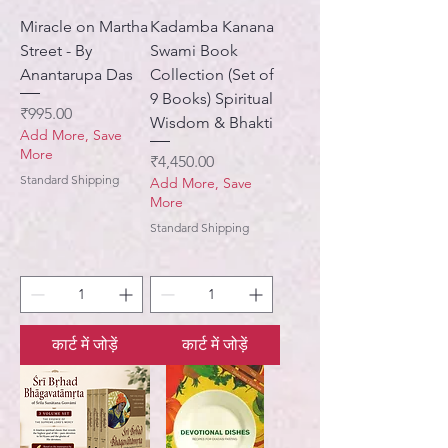
Miracle on Martha
Kadamba Kanana
Street - By
Swami Book
Anantarupa Das
Collection (Set of
9 Books) Spiritual
मूल्य
₹995.00
Wisdom & Bhakti
Add More, Save
More
मूल्य
₹4,450.00
Standard Shipping
Add More, Save
More
Standard Shipping
कार्ट में जोड़ें
कार्ट में जोड़ें