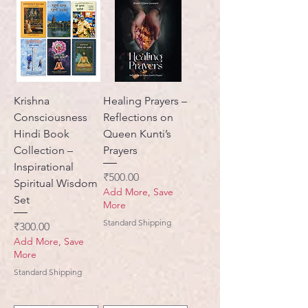
Krishna
Healing Prayers –
Consciousness
Reflections on
Hindi Book
Queen Kunti’s
Collection –
Prayers
Inspirational
मूल्य
₹500.00
Spiritual Wisdom
Add More, Save
Set
More
Standard Shipping
मूल्य
₹300.00
Add More, Save
More
Standard Shipping