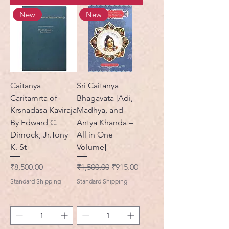
New
New
Caitanya
Sri Caitanya
Caritamrta of
Bhagavata [Adi,
Krsnadasa Kaviraja
Madhya, and
By Edward C.
Antya Khanda –
Dimock, Jr.Tony
All in One
K. St
Volume]
मूल्य
नियमित मूल्य
बिक्री मूल्य
₹8,500.00
₹1,500.00
₹915.00
Standard Shipping
Standard Shipping