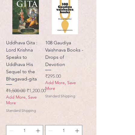
Uddhava Gita :
108 Gaudiya
Lord Krishna
Vaishnava Books -
Speaks to
Drops of
Uddhava His
Devotion
Sequel to the
मूल्य
₹295.00
Bhagavad-gita
Add More, Save
More
नियमित मूल्य
बिक्री मूल्य
₹1,500.00
₹1,200.00
Standard Shipping
Add More, Save
More
Standard Shipping