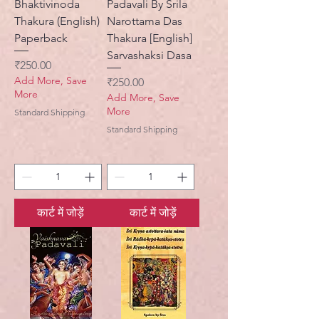
Bhaktivinoda
Padavali By Srila
Thakura (English)
Narottama Das
Paperback
Thakura [English]
Sarvashaksi Dasa
मूल्य
₹250.00
Add More, Save
मूल्य
₹250.00
More
Add More, Save
More
Standard Shipping
Standard Shipping
कार्ट में जोड़ें
कार्ट में जोड़ें