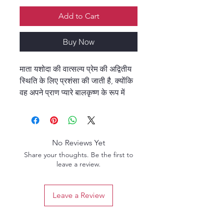
Add to Cart
Buy Now
माता यशोदा की वात्सल्य प्रेम की अद्वितीय
स्थिति के लिए प्रशंसा की जाती है, क्योंकि
वह अपने प्राण प्यारे बालकृष्ण के रूप में
सर्वशक्तिमान भगवान् को भी निर्यात्रत कर
सकती हैं। प्रत्येक साधक को यह
विशेषाधिकार मिल सकता है। यदि आप
श्रीकृष्ण को अपने पुत्र के रूप में प्रेम करते
No Reviews Yet
हैं, तो आपको भी ऐसा विशेषाधिकार प्राप्त
Share your thoughts. Be the first to
होगा।"
leave a review.
(श्रील प्रभुपाद, श्रीमद् भागवतम् 1.8.31
प्रवचन, लॉस एंजिल्स 1973)
Leave a Review
"नंद महाराज और माता यशोदा वात्सल्य प्रेम
के प्रतीक हैं। यदि कोई उनके अनुगत