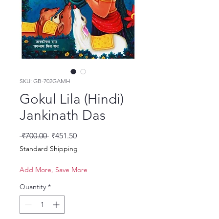
SKU: GB-702GAMH
Gokul Lila (Hindi)
Jankinath Das
Regular Price
Sale Price
 ₹700.00 
₹451.50
Standard Shipping
Add More, Save More
Quantity
*