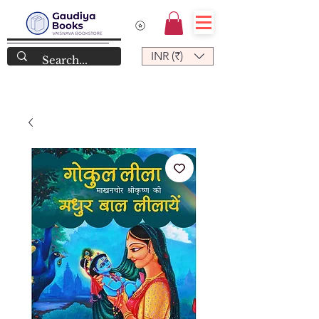
INR (₹)