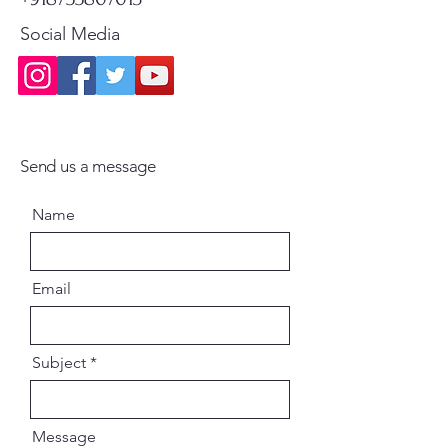
also includes the acintya-
Social Media
bhedabheda siddhanta of
Gaudiya Vaisnavism (Sri Brahma-
Madhva-Gaudiya sampradaya), a
special branch of the Madhva
sampradaya, as given by Svayam
Bhagavan Sri Caitanya
Send us a message
Mahaprabhu.
By Srimad Bhaktivedanta
Name
Narayana Goswami Maharaja
HARDCOVER - HINDI
Email
Subject
Message