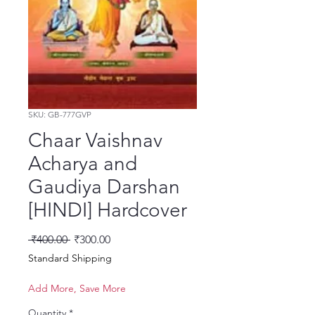
SKU: GB-777GVP
Chaar Vaishnav
Acharya and
Gaudiya Darshan
[HINDI] Hardcover
Regular Price
Sale Price
 ₹400.00 
₹300.00
Standard Shipping
Add More, Save More
Quantity
*