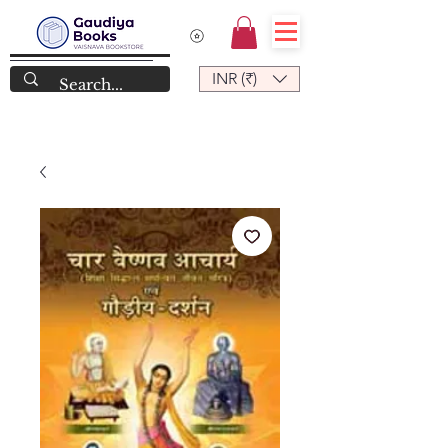
INR (₹)