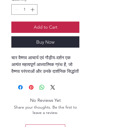
Add to Cart
Buy Now
चार वैष्णव आचार्य एवं गौड़ीय-दर्शन एक
अत्यंत महत्वपूर्ण आध्यात्मिक ग्रंथ है, जो
वैष्णव परंपराओं और उनके दार्शनिक सिद्धांतों
को सरल एवं व्यवस्थित रूप में प्रस्तुत
करता है। यह पुस्तक विशेष रूप से उन
पाठकों के लिए उपयोगी है जो वैष्णव
संप्रदायों के इतिहास, सिद्धांत और
No Reviews Yet
आध्यात्मिक योगदान को गहराई से समझना
Share your thoughts. Be the first to
चाहते हैं।
leave a review.
इस पुस्तक में चार प्रमुख वैष्णव संप्रदायों—
श्री संप्रदाय, ब्रह्म संप्रदाय, रुद्र