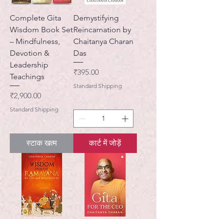
Complete Gita
Demystifying
Wisdom Book Set
Reincarnation by
– Mindfulness,
Chaitanya Charan
Devotion &
Das
Leadership
मूल्य
₹395.00
Teachings
Standard Shipping
मूल्य
₹2,900.00
Standard Shipping
स्टाक खत्म
कार्ट में जोड़ें