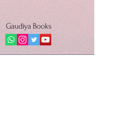
Gaudiya Books
About us:
Contact details
+918755807013
booksgaudiya@gmail.com
Address
Radhanivas, Vrindavan,
Mathura 281121