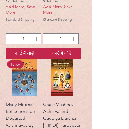
मूल्य
मूल्य
₹2,500.00
₹600.00
Add More, Save
Add More, Save
More
More
Standard Shipping
Standard Shipping
कार्ट में जोड़ें
कार्ट में जोड़ें
New
Many Moons:
Chaar Vaishnav
Reflections on
Acharya and
Departed
Gaudiya Darshan
Vaishnavas By
[HINDI] Hardcover