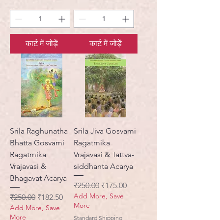
कार्ट में जोड़ें
कार्ट में जोड़ें
Srila Raghunatha
Srila Jiva Gosvami
Bhatta Gosvami
Ragatmika
Ragatmika
Vrajavasi & Tattva-
Vrajavasi &
siddhanta Acarya
Bhagavat Acarya
नियमित मूल्य
बिक्री मूल्य
₹250.00
₹175.00
Add More, Save
नियमित मूल्य
बिक्री मूल्य
₹250.00
₹182.50
More
Add More, Save
More
Standard Shipping