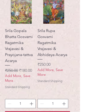
Srila Gopala
Srila Rupa
Bhatta Gosvami
Gosvami
Ragatmika
Ragatmika
Vrajavasi &
Vrajavasi &
Prayojana-tattva
Abhideya Acarya
Acarya
मूल्य
₹250.00
Add More, Save
नियमित मूल्य
बिक्री मूल्य
₹250.00
₹180.00
More
Add More, Save
More
Standard Shipping
Standard Shipping