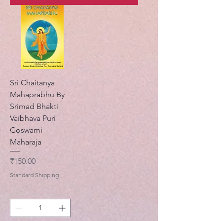
Sri Chaitanya
Mahaprabhu By
Srimad Bhakti
Vaibhava Puri
Goswami
Maharaja
मूल्य
₹150.00
Standard Shipping