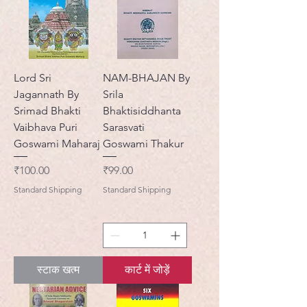
Lord Sri
NAM-BHAJAN By
Jagannath By
Srila
Srimad Bhakti
Bhaktisiddhanta
Vaibhava Puri
Sarasvati
Goswami Maharaj
Goswami Thakur
मूल्य
मूल्य
₹100.00
₹99.00
Standard Shipping
Standard Shipping
स्टाक खत्म
कार्ट में जोड़ें