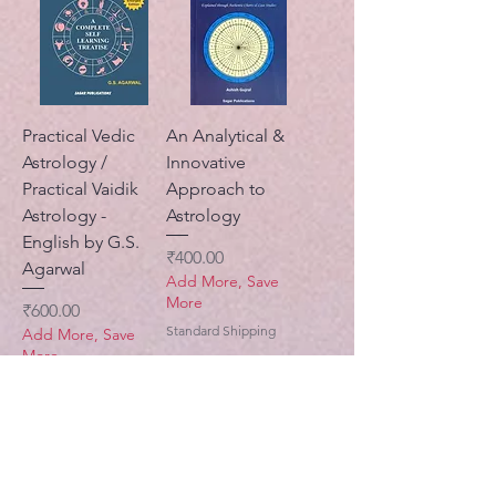
Practical Vedic
An Analytical &
Astrology /
Innovative
Practical Vaidik
Approach to
Astrology -
Astrology
English by G.S.
मूल्य
₹400.00
Agarwal
Add More, Save
More
मूल्य
₹600.00
Standard Shipping
Add More, Save
More
Standard Shipping