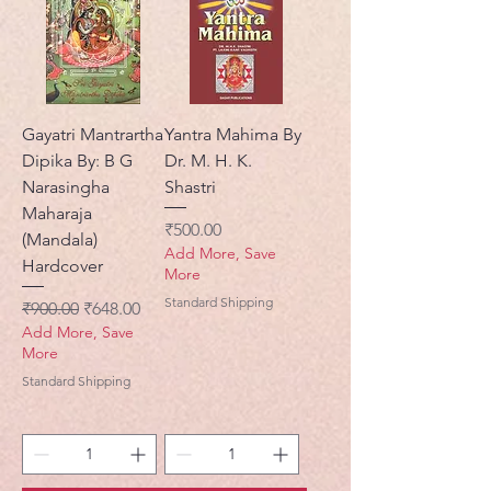
Gayatri Mantrartha
Yantra Mahima By
Dipika By: B G
Dr. M. H. K.
Narasingha
Shastri
Maharaja
मूल्य
₹500.00
(Mandala)
Add More, Save
Hardcover
More
Standard Shipping
नियमित मूल्य
बिक्री मूल्य
₹900.00
₹648.00
Add More, Save
More
Standard Shipping