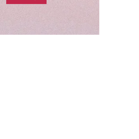
Gaudiya Books
About us:
Contact details
+918755807013
booksgaudiya@gmail.com
Address