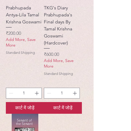
Prabhupada
TKG's Diary
Antya-Lila Tamal
Prabhupada's
Krishna Goswami
Final days By
Tamal Krishna
मूल्य
₹200.00
Goswami
Add More, Save
(Hardcover)
More
Standard Shipping
मूल्य
₹600.00
Add More, Save
More
Standard Shipping
कार्ट में जोड़ें
कार्ट में जोड़ें